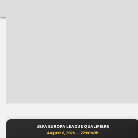
PA LEAGUE QUALIFIERS
UEFA EUROPA
 6, 2026 — 22:00 WIB
August 7