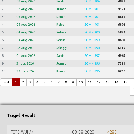
1
08 Aug 2026
Sabtu
SGM - 904
4821
2
07 Aug 2026
Jumat
SGM - 903
9123
3
06 Aug 2026
Kamis
SGM - 902
8814
4
05 Aug 2026
Rabu
SGM - 901
6892
5
04 Aug 2026
Selasa
SGM - 900
5854
6
03 Aug 2026
Senin
SGM - 899
8681
7
02 Aug 2026
Minggu
SGM - 898
6519
8
01 Aug 2026
Sabtu
SGM - 897
4965
9
31 Jul 2026
Jumat
SGM - 896
7311
10
30 Jul 2026
Kamis
SGM - 895
6236
First
1
2
3
4
5
6
7
8
9
10
11
12
13
14
15
(
)
Togel Result
TOTO WUHAN
08-08-2026
4280