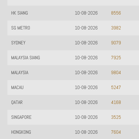
HK SIANG
10-08-2026
8556
SG METRO
10-08-2026
3982
SYDNEY
10-08-2026
9079
MALAYSIA SIANG
10-08-2026
7925
MALAYSIA
10-08-2026
9804
MACAU
10-08-2026
5247
QATAR
10-08-2026
4168
SINGAPORE
10-08-2026
3525
HONGKONG
10-08-2026
7604