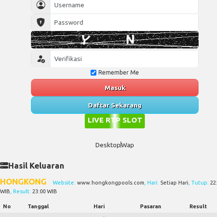
Remember Me
Masuk
Daftar Sekarang
LIVE RTP SLOT
Desktop
Wap
Hasil Keluaran
HONGKONG
Website:
www.hongkongpools.com
, Hari:
Setiap Hari
, Tutup:
22
WIB
, Result:
23:00 WIB
No
Tanggal
Hari
Pasaran
Result