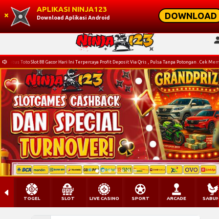
APLIKASI NINJA123
hl**tu Telah Jackpot Rp 2.682.000,00 d
×
DOWNLOAD
Download Aplikasi Android
BET 1.200
itus Toto Slot 88 Gacor Hari Ini Terpercaya Profit Deposit Via Qris , Pulsa Tanpa Potongan . Cek Mem
TOGEL
SLOT
LIVE CASINO
SPORT
ARCADE
SABU