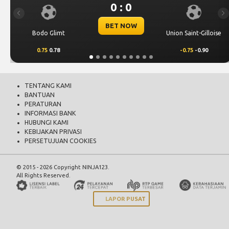
0 : 0
Previous
Ne
BET NOW
Union Saint-Gilloise
Kairat Almaty (n)
-0.75
-0.90
0.00
0.82
TENTANG KAMI
BANTUAN
PERATURAN
INFORMASI BANK
HUBUNGI KAMI
KEBIJAKAN PRIVASI
PERSETUJUAN COOKIES
© 2015 - 2026 Copyright NINJA123.
All Rights Reserved.
LAPOR PUSAT