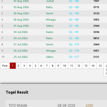
1
07 Aug 2026
Jumat
SG - 186
7907
2
05 Aug 2026
Rabu
SG - 185
0715
3
03 Aug 2026
Senin
SG - 184
9120
4
02 Aug 2026
Minggu
SG - 183
3052
5
01 Aug 2026
Sabtu
SG - 182
5964
6
30 Jul 2026
Kamis
SG - 181
3396
7
29 Jul 2026
Rabu
SG - 180
8813
8
27 Jul 2026
Senin
SG - 179
3064
9
26 Jul 2026
Minggu
SG - 178
6431
10
25 Jul 2026
Sabtu
SG - 177
5131
First
1
2
3
4
5
6
7
8
9
10
11
12
13
14
15
(
)
Togel Result
TOTO WUHAN
08-08-2026
4280