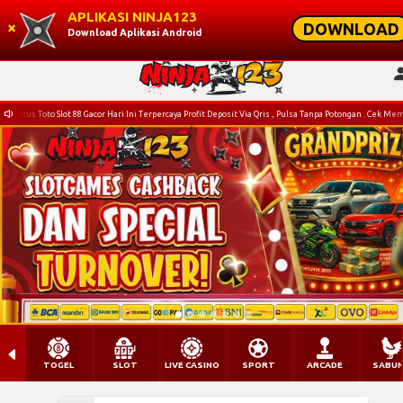
APLIKASI NINJA123
×
DOWNLOAD
Download Aplikasi Android
itus Toto Slot 88 Gacor Hari Ini Terpercaya Profit Deposit Via Qris , Pulsa Tanpa Potongan . Cek Mem
TOGEL
SLOT
LIVE CASINO
SPORT
ARCADE
SABU