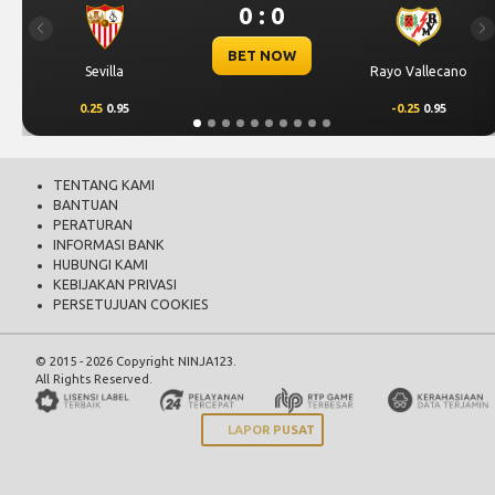
0 : 0
Previous
Ne
BET NOW
Rayo Vallecano
Alaves
-0.25
0.95
0.00
0.62
TENTANG KAMI
BANTUAN
PERATURAN
INFORMASI BANK
HUBUNGI KAMI
KEBIJAKAN PRIVASI
PERSETUJUAN COOKIES
© 2015 - 2026 Copyright NINJA123.
All Rights Reserved.
LAPOR PUSAT