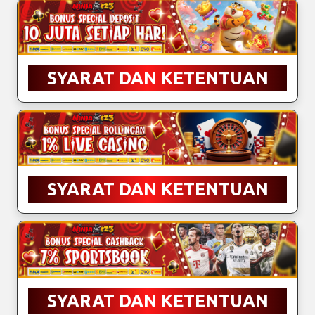
EVENT
Bebas Buy Spin. Tidak diperkenankan memainkan
game MONEY ROLL / Slot 3line lainnya.
TURNOVER
Promo tidak berlaku untuk deposit via pulsa.
Promo ini tidak dapat digabungkan dengan promo lain.
BULANAN SLOT
Promo tidak berlaku pada deposit kedua dan
SYARAT DAN KETENTUAN
seterusnya.
Hanya boleh memilih 1 permainan ( all provider slot ) ,
NINJA123
setelah memilih tidak boleh pindah game / provider ,
BONUS DEPOSIT
contoh jika sudah memilih mahjong ways 1 maka tidak
boleh pindah game ke wild bandito atau sweet
HARIAN 5%
Pencapaian TurnOver 300 Miliar = Grand Prize Kawasaki Ninja H2R
bonanza , Jika diketahui pemain memainkan
Pencapaian TurnOver 100 Miliar = Grand Prize Kawasaki Ninja ZX-6R
Pencapaian TurnOver 50 Miliar = Grand Prize Kawasaki Ninja ZX-25R
permainan lain atau melakukan HOLD SPIN, ID akan di
Pencapaian TurnOver 10 Miliar = IPHONE 17 PRO MAX 256GB / Z-FOLD 7 256GB
Pencapaian TurnOver 8 Miliar = Hadiah Uang Tunai sebesar Rp 20.000.000,-
banned !!
SYARAT DAN KETENTUAN
Pencapaian TurnOver 5 Miliar = Hadiah Uang Tunai sebesar Rp 12.500.000,-
Bonus Hanya Berlaku Untuk Deposit Via Bank & E-Wallet ( Pulsa Tidak
Pencapaian TurnOver 2 Miliar = Hadiah Uang Tunai sebesar Rp 5.000.000,-
Syarat withdraw turnover
14x
. Contoh: deposit
Berlaku ).
Pencapaian TurnOver 1 Miliar = Hadiah Uang Tunai sebesar Rp 2.500.000,-
Minimal Deposit Adalah Rp. 50.000 Untuk Dapat Melakukan Klaim Bonus.
50.000
+ bonus
25.000
=
75.000
x
14
=
1.050.000
.
Pencapaian TurnOver 800 Juta = Hadiah Uang Tunai sebesar Rp 2.000.000,-
Maksimal Bonus Yang Diberikan Adalah 10.000.000 .
Pencapaian TurnOver 500 Juta = Hadiah Uang Tunai sebesar Rp 1.000.000,-
BONUS
Maksimal withdraw
10x
dari nilai deposit.
Syarat Untuk Withdraw Adalah 3x Turn Over ( Contoh : Depo 100.000 + 5%
Pencapaian TurnOver 200 Juta = Hadiah Uang Tunai sebesar Rp 400.000,-
Bonus = 105.000 X 3 = 315.000 ).
Pencapaian TurnOver 100 Juta = Hadiah Uang Tunai sebesar Rp 200.000,
Dengan mengklaim bonus ini, member setuju dengan
Bonus Wajib Di Claim Via Livechat/Whatsapp Ninja123 Sebelum Dana
NB : Hadiah di berikan setiap awal bulan tanpa di undi setiap tanggal 3 - 5
Deposit Dimainkan.
syarat dan ketentuan yang ada.
Bonus Berlaku Untuk Permainan Slot Online & Bola di Ninja123.
ROLLINGAN
Promo ini tidak dapat di gabungkan dengan promo lainnya.
Bonus Cashback
Keputusan Ninja123 bersifat MUTLAK dan TIDAK
Dilarang Melakukan Kecurangan Dalam Bentuk Apapun. Apabila Ketahuan
Maka Dana Tidak Dapat Ditarik.
DAPAT DIGANGGU GUGAT.
Bonus Dapat Berubah Sewaktu - waktu tanpa Adanya Pemberitahuan..
HARIAN
Mingguan
SYARAT DAN KETENTUAN
BONUS WAJIB DICLAIM
BONUS WAJIB DICLAIM