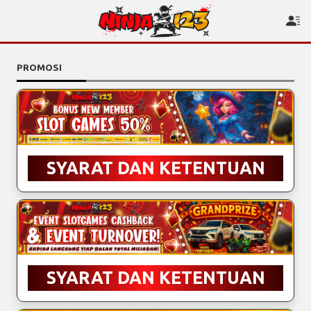
PROMOSI
SYARAT DAN KETENTUAN
BONUS NEW
MEMBER 50%
SYARAT DAN KETENTUAN
Promo NEW MEMBER
50%
ini hanya berlaku untuk
semua permainan SLOTGAME.
Minimal deposit
50.000
, maksimal bonus
1.000.000
.